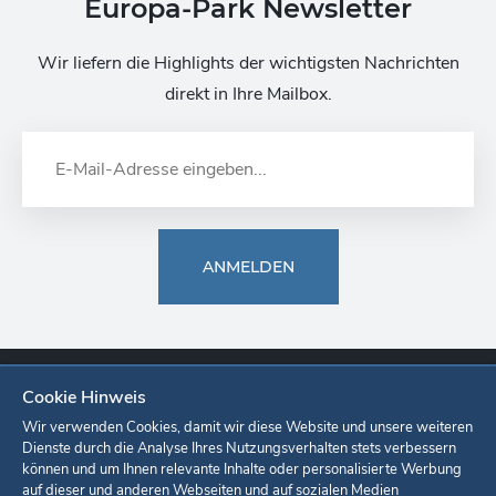
Europa-Park Newsletter
Wir liefern die Highlights der wichtigsten Nachrichten
direkt in Ihre Mailbox.
ANMELDEN
Cookie Hinweis
Europa-Park
Ticketshop
Onlineshop
Karriere
Unternehmen
Wir verwenden Cookies, damit wir diese Website und unsere weiteren
Dienste durch die Analyse Ihres Nutzungsverhalten stets verbessern
können und um Ihnen relevante Inhalte oder personalisierte Werbung
Datenschutzerklärung
Cookie-Einstellungen
Impressum
auf dieser und anderen Webseiten und auf sozialen Medien