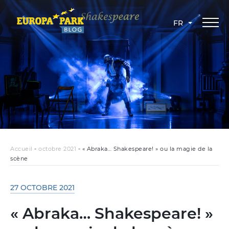
FR
Accueil
-
octobre 2021
-
« Abraka… Shakespeare! » ou la magie de la
scène
27 OCTOBRE 2021
« Abraka… Shakespeare! »