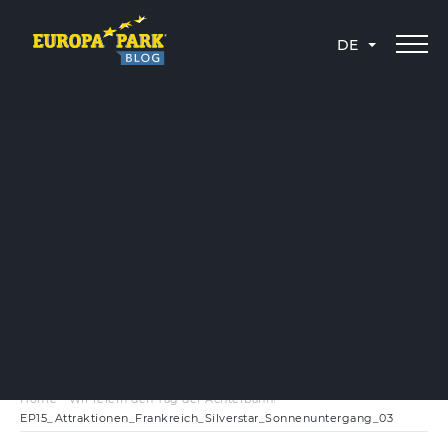
DE
Home
-
Wir feiern den Tag der Achterbahn!
-
EP15_Attraktionen_Frankreich_Silverstar_Sonnenuntergang_03