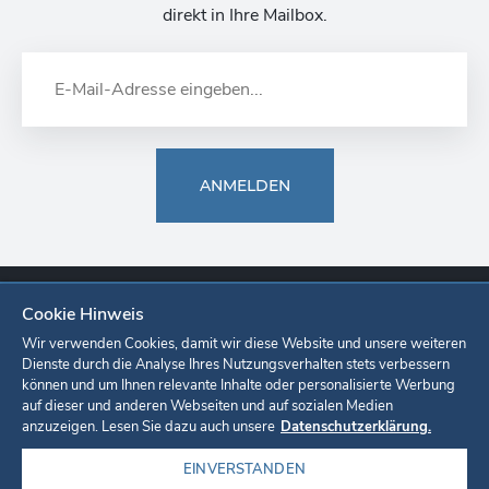
direkt in Ihre Mailbox.
ANMELDEN
Cookie Hinweis
Europa-Park
Ticketshop
Onlineshop
Karriere
Unternehmen
Wir verwenden Cookies, damit wir diese Website und unsere weiteren
Dienste durch die Analyse Ihres Nutzungsverhalten stets verbessern
können und um Ihnen relevante Inhalte oder personalisierte Werbung
Datenschutzerklärung
Cookie-Einstellungen
Impressum
auf dieser und anderen Webseiten und auf sozialen Medien
anzuzeigen. Lesen Sie dazu auch unsere
Datenschutzerklärung.
EINVERSTANDEN