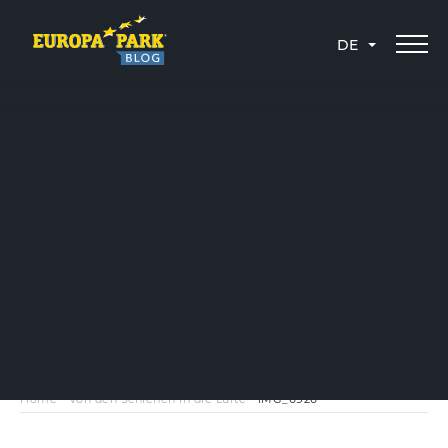
DE
Home
-
Von den Schienen in die Lüfte
-
IMG_6926