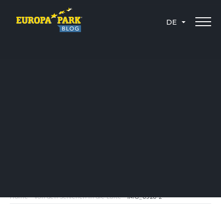
DE
Home
-
Von den Schienen in die Lüfte
-
IMG_6926-2