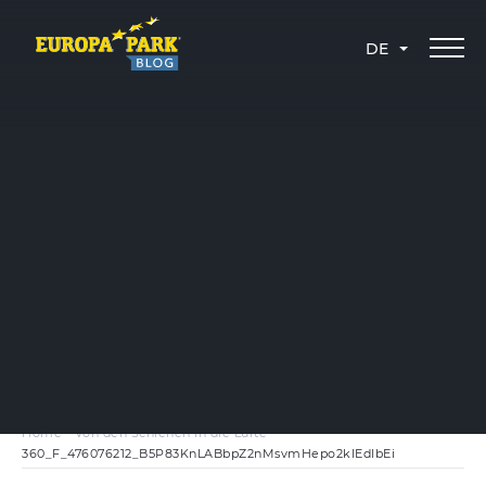
DE
Home
-
Von den Schienen in die Lüfte
-
360_F_476076212_B5P83KnLABbpZ2nMsvmHepo2kIEdIbEi