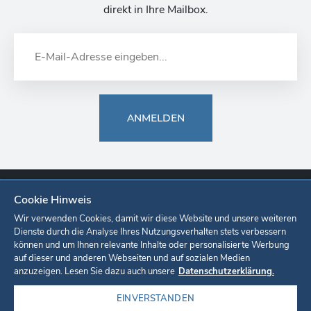
direkt in Ihre Mailbox.
ANMELDEN
Cookie Hinweis
Europa-Park
Ticketshop
Onlineshop
Karriere
Unternehmen
Wir verwenden Cookies, damit wir diese Website und unsere weiteren
Dienste durch die Analyse Ihres Nutzungsverhalten stets verbessern
können und um Ihnen relevante Inhalte oder personalisierte Werbung
Datenschutzerklärung
Cookie-Einstellungen
Impressum
auf dieser und anderen Webseiten und auf sozialen Medien
anzuzeigen. Lesen Sie dazu auch unsere
Datenschutzerklärung.
EINVERSTANDEN