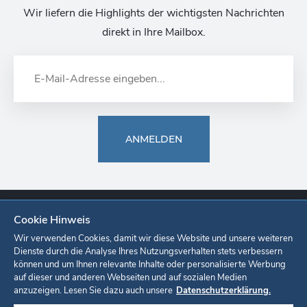
Wir liefern die Highlights der wichtigsten Nachrichten
direkt in Ihre Mailbox.
ANMELDEN
Cookie Hinweis
Europa-Park
Ticketshop
Onlineshop
Karriere
Unternehmen
Wir verwenden Cookies, damit wir diese Website und unsere weiteren
Dienste durch die Analyse Ihres Nutzungsverhalten stets verbessern
können und um Ihnen relevante Inhalte oder personalisierte Werbung
Datenschutzerklärung
Cookie-Einstellungen
Impressum
auf dieser und anderen Webseiten und auf sozialen Medien
anzuzeigen. Lesen Sie dazu auch unsere
Datenschutzerklärung.