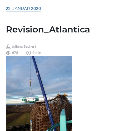
22. JANUAR 2020
Revision_Atlantica
Juliana Bachert
678
0 min