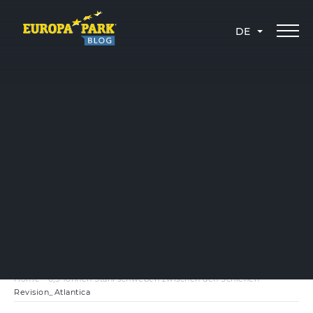
DE
Home
-
6,5 Tonnen Stahl schweben zwischen den Schienen
-
Revision_Atlantica