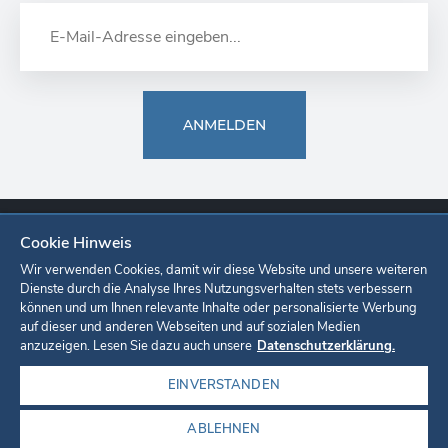
ANMELDEN
Cookie Hinweis
Europa-Park
Ticketshop
Onlineshop
Karriere
Unternehmen
Wir verwenden Cookies, damit wir diese Website und unsere weiteren
Dienste durch die Analyse Ihres Nutzungsverhalten stets verbessern
können und um Ihnen relevante Inhalte oder personalisierte Werbung
Datenschutzerklärung
Cookie-Einstellungen
Impressum
auf dieser und anderen Webseiten und auf sozialen Medien
anzuzeigen. Lesen Sie dazu auch unsere
Datenschutzerklärung.
EINVERSTANDEN
ABLEHNEN