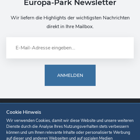
Europa-Park Newsletter
Wir liefern die Highlights der wichtigsten Nachrichten
direkt in Ihre Mailbox.
ANMELDEN
Cookie Hinweis
Europa-Park
Ticketshop
Onlineshop
Karriere
Unternehmen
Wir verwenden Cookies, damit wir diese Website und unsere weiteren
Dienste durch die Analyse Ihres Nutzungsverhalten stets verbessern
können und um Ihnen relevante Inhalte oder personalisierte Werbung
Datenschutzerklärung
Cookie-Einstellungen
Impressum
auf dieser und anderen Webseiten und auf sozialen Medien