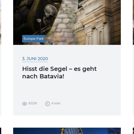
Europa-Park
3. JUNI 2020
Hisst die Segel – es geht
nach Batavia!
Der Start in die Sommersaison 2020 ist
8326
4 min
geglückt! Auf der Baustelle der
Themenfahrt „Piraten in Batavia“ wurde
aber auch in...