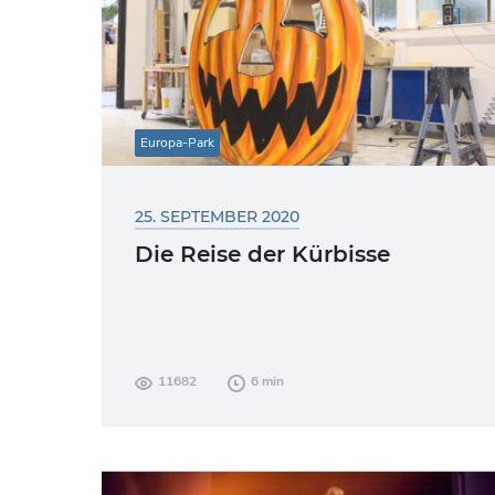
Europa-Park
25. SEPTEMBER 2020
Die Reise der Kürbisse
Die Vorbereitungen laufen auf
11682
6 min
Hochtouren. 180.000 Kürbisse und mehr
als 150 schrecklich-schöne
Halloweenfiguren müssen noch bis zum
26. September an...