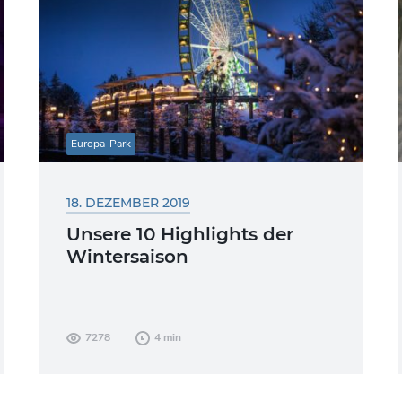
Europa-Park
18. DEZEMBER 2019
Unsere 10 Highlights der
Wintersaison
Die Lebkuchen duften, die Feuerstellen
7278
4 min
wärmen und Glühwein-Schwaden ziehen
durch die kalte Luft . All das – und noch
vieles...