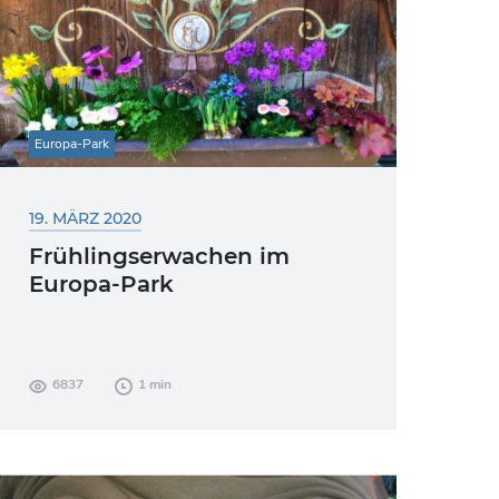
Europa-Park
19. MÄRZ 2020
Frühlingserwachen im
Europa-Park
Die Tage werden länger, erste
6837
1 min
Sonnenstrahlen kitzeln uns in der Nase
und die Natur erwacht langsam aus dem
Winterschlaft. Im...