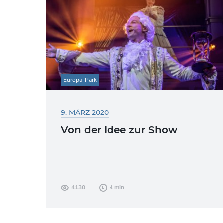
Europa-Park
9. MÄRZ 2020
Von der Idee zur Show
Eine besondere Attraktion im Europa-Park
4130
4 min
sind die saisonal variierenden Shows. Fast
jeder Besucher von Deutschlands
größtem Freizeitpark hat schon einmal...