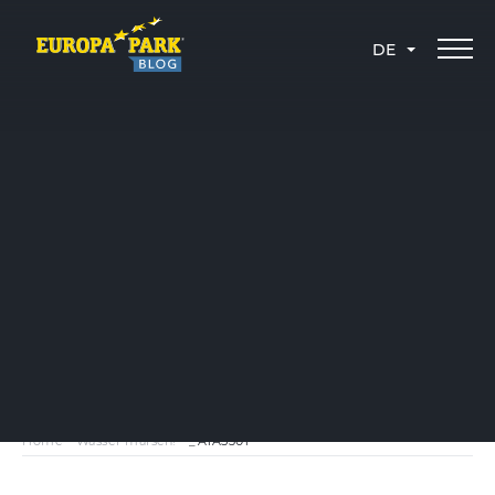
DE
Home
-
Wasser marsch!
-
_A1A5301