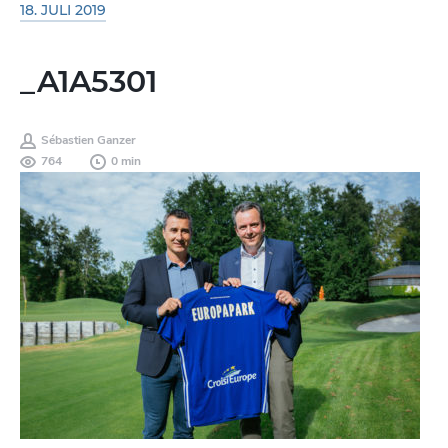
18. JULI 2019
_A1A5301
Sébastien Ganzer
764
0 min