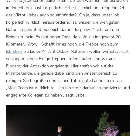
Wir sind jetzt schon außer Atem. Bei den warmen Temperaturen
im Innenbereich ist körperliche Arbeit ziemlich anstrengend. Ob
das Viktor Usbek auch so empfindet? „Oh ja, dass unser Job
körperlich wirklich herausfordernd ist, wissen die wenigsten.
Natürlich gewöhnt man sich daran, die ganze Nacht auf den
Beinen zu sein. Es gibt sogar Tage, da laufe ich insgesamt 20
Kilometer.“ Wow! „Schafft ihr es noch, die Treppe hoch zum
Isbrekker
zu laufen?“, lacht Usbek. Natürlich wollen wir jetzt nicht
schlapp machen. Einige Treppenstufen später sind wir am
Eingang der Attraktion angelangt. Hier treffen wir auf drei
Mitarbeitende, die gerade dabei sind, den Anstehbereich zu
reinigen. Sie begrüßen uns lachend, ihre gute Laune steckt an.
„Mein Team ist wirklich toll. Ich bin stolz darauf, so motivierte und
engagierte Kollegen zu haben“, sagt Usbek.