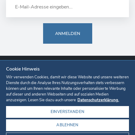
ANMELDEN
Cookie Hinweis
Europa-Park
Ticketshop
Onlineshop
Karriere
Unternehmen
Wir verwenden Cookies, damit wir diese Website und unsere weiteren
Dienste durch die Analyse Ihres Nutzungsverhalten stets verbessern
können und um Ihnen relevante Inhalte oder personalisierte Werbung
Datenschutzerklärung
Cookie-Einstellungen
Impressum
auf dieser und anderen Webseiten und auf sozialen Medien
anzuzeigen. Lesen Sie dazu auch unsere
Datenschutzerklärung.
EINVERSTANDEN
ABLEHNEN