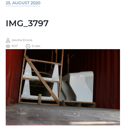
25. AUGUST 2020
IMG_3797
Joscha Krone
637
0 min