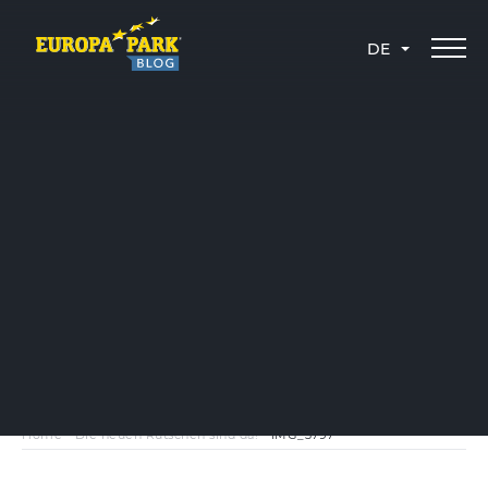
DE
Home
-
Die neuen Rutschen sind da!
-
IMG_3797