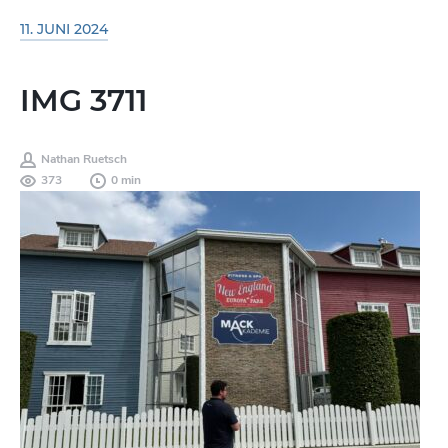
11. JUNI 2024
IMG 3711
Nathan Ruetsch
373
0 min