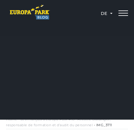
DE
Home
-
Les Français d’Europa-Park #18 : Antoine Baldinger,
responsable de formation et d’audit du personnel
-
IMG_3711