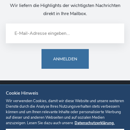
Wir liefern die Highlights der wichtigsten Nachrichten
direkt in Ihre Mailbox.
ANMELDEN
Cookie Hinweis
Europa-Park
Ticketshop
Onlineshop
Karriere
Unternehmen
Wir verwenden Cookies, damit wir diese Website und unsere weiteren
Dienste durch die Analyse Ihres Nutzungsverhalten stets verbessern
können und um Ihnen relevante Inhalte oder personalisierte Werbung
Datenschutzerklärung
Cookie-Einstellungen
Impressum
auf dieser und anderen Webseiten und auf sozialen Medien
anzuzeigen. Lesen Sie dazu auch unsere
Datenschutzerklärung.