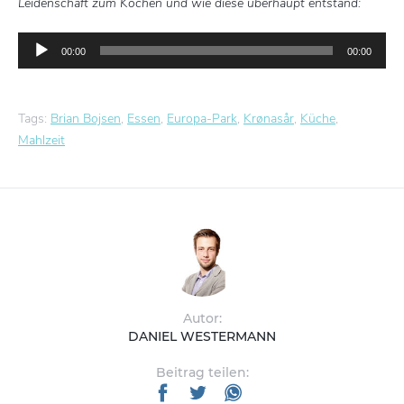
Leidenschaft zum Kochen und wie diese überhaupt entstand:
Audio-
00:00
00:00
Player
Tags:
Brian Bojsen
,
Essen
,
Europa-Park
,
Krønasår
,
Küche
,
Mahlzeit
Autor:
DANIEL WESTERMANN
Beitrag teilen: