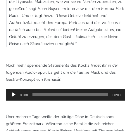
dort typische Mahlzeiten, wie wir sie im Norden zubereiten, zu
genießen”, sagt Brian Bojsen im Interview mit dem Europa-Park
Radio. Und er fügt hinzu: “Diese Detailverliebtheit und
Authentizität macht den Europa-Park aus und das wollen wir
natürlich auch bei `Rulantica´ bieten! Meine Aufgabe ist es, ein
Gefühl zu erzeugen, das dem Gast – kulinarisch – eine kleine
Reise nach Skandinavien ermöglicht!”
Noch mehr spannende Statements des Kochs findet ihr in der
folgenden Audio-Spur. Es geht um die Familie Mack und das
Gastro-Konzept von Krønasår:
Audio-
00:00
00:00
Player
Über mehrere Tage weilte der bärtige Däne in Deutschlands
größtem Freizeitpark. Während seine Familie die zahlreichen
Achterbahnen genoss, führte Bojsen Meetings mit Thomas Mack