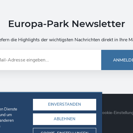
Europa-Park Newsletter
efern die Highlights der wichtigsten Nachrichten direkt in Ihre M
ANMELD
EINVERSTANDEN
en Dienste
re
Unternehmen
Datenschutzerklärung
Cookie-Einstellun
 und um
ABLEHNEN
 anderen
h