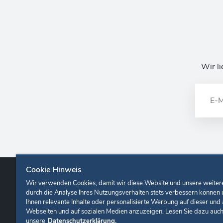
Wir li
Cookie Hinweis
Wir verwenden Cookies, damit wir diese Website und unsere weiter
Europa-Park
Ticketshop
Onlineshop
Karrie
durch die Analyse Ihres Nutzungsverhalten stets verbessern können
Ihnen relevante Inhalte oder personalisierte Werbung auf dieser und
Webseiten und auf sozialen Medien anzuzeigen. Lesen Sie dazu auc
unsere
Datenschutzerklärung.