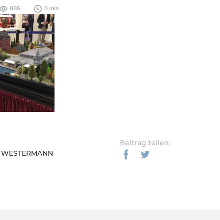
885
0 min
Beitrag teilen:
L WESTERMANN