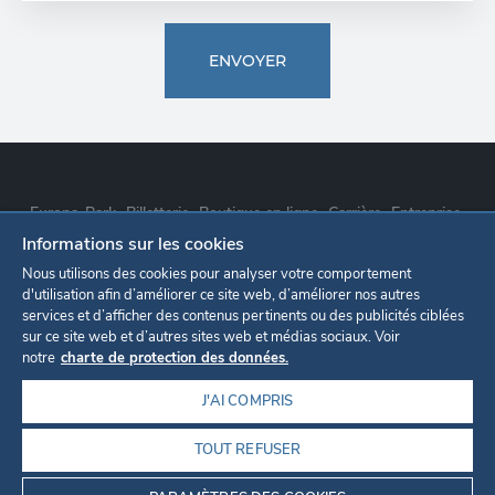
ENVOYER
Europa-Park
Billetterie
Boutique en ligne
Carrière
Entreprise
Informations sur les cookies
Déclaration de confidentialité
Paramètres des cookies
Nous utilisons des cookies pour analyser votre comportement
d'utilisation afin d’améliorer ce site web, d’améliorer nos autres
services et d’afficher des contenus pertinents ou des publicités ciblées
Mentions légales
sur ce site web et d’autres sites web et médias sociaux. Voir
notre
charte de protection des données.
J'AI COMPRIS
TOUT REFUSER
©2026
EUROPA-PARK GMBH & CO MACK KG