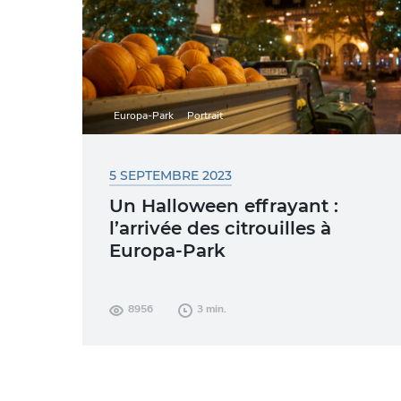
Europa-Park
Portrait
5 SEPTEMBRE 2023
Un Halloween effrayant :
l’arrivée des citrouilles à
Europa-Park
La beauté des décorations colorées
8956
3 min.
d’Halloween est difficilement égalable. De
nombreux visiteurs viennent uniquement
pour admirer les innombrables fleurs,
bottes...