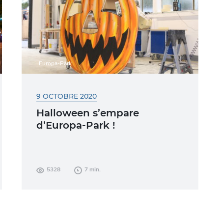
Europa-Park
9 OCTOBRE 2020
Halloween s’empare
d’Europa-Park !
180 000 citrouilles et plus de 150
5328
7 min.
sorcières, squelettes et illuminations
sinistres sont en place depuis le 26
septembre, date...