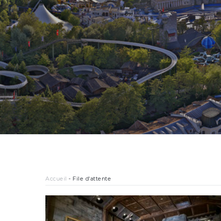
Accueil
-
File d'attente