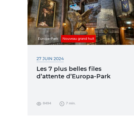
Europa-Park
Nouveau grand huit
27 JUIN 2024
Les 7 plus belles files
d’attente d’Europa-Park
Les files d’attente peuvent parfois sembler
8494
7 min.
longues, mais à Europa-Park, nous
faisons tout pour rendre ce temps
agréable ! Vous...