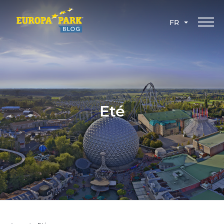
FR
Eté