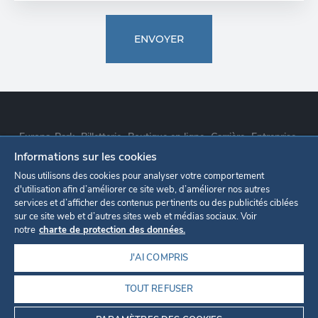
ENVOYER
Europa-Park
Billetterie
Boutique en ligne
Carrière
Entreprise
Informations sur les cookies
Déclaration de confidentialité
Paramètres des cookies
Nous utilisons des cookies pour analyser votre comportement
d'utilisation afin d’améliorer ce site web, d’améliorer nos autres
services et d’afficher des contenus pertinents ou des publicités ciblées
Mentions légales
sur ce site web et d’autres sites web et médias sociaux. Voir
notre
charte de protection des données.
J'AI COMPRIS
TOUT REFUSER
©2026
EUROPA-PARK GMBH & CO MACK KG