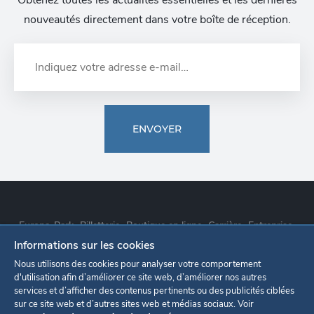
Obtenez toutes les actualités essentielles et les dernières
nouveautés directement dans votre boîte de réception.
ENVOYER
Europa-Park
Billetterie
Boutique en ligne
Carrière
Entreprise
Informations sur les cookies
Déclaration de confidentialité
Paramètres des cookies
Nous utilisons des cookies pour analyser votre comportement
d'utilisation afin d’améliorer ce site web, d’améliorer nos autres
services et d’afficher des contenus pertinents ou des publicités ciblées
Mentions légales
sur ce site web et d’autres sites web et médias sociaux. Voir