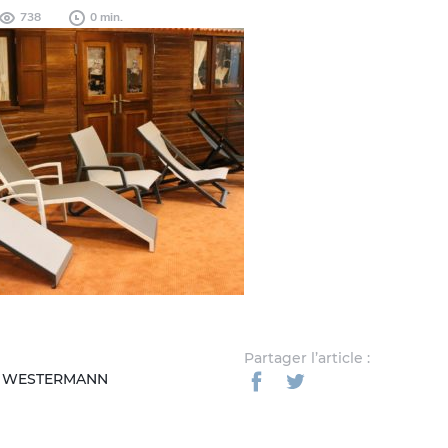
738
0 min.
Partager l’article :
L WESTERMANN