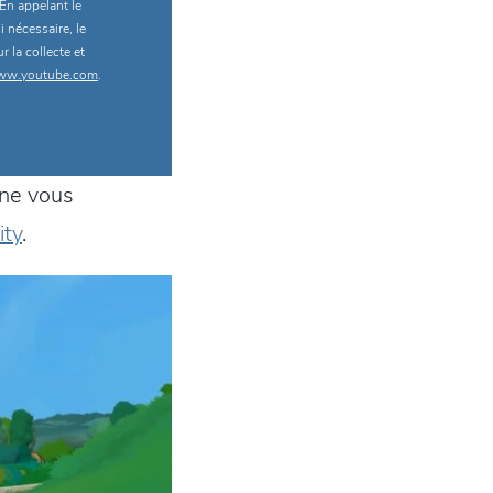
 En appelant le
 nécessaire, le
 la collecte et
w.youtube.com
.
nne vous
ity
.