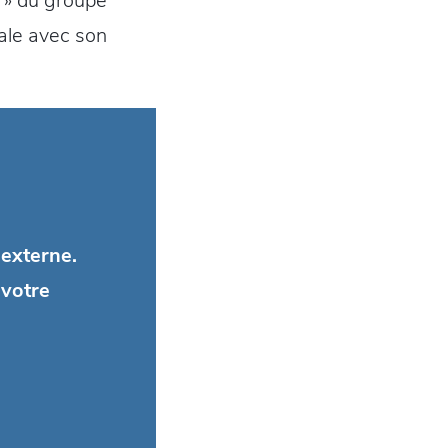
E » du groupe
vale avec son
externe.
 votre