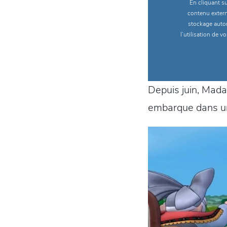
En cliquant su
contenu extern
stockage autom
l’utilisation de
Depuis juin, Mad
embarque dans u