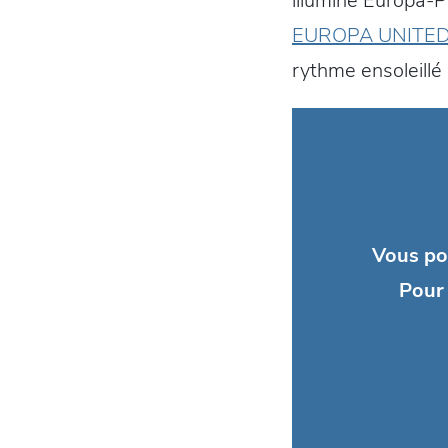
illuminé Europa-P
EUROPA UNITE
rythme ensoleillé 
Vous po
Pour 