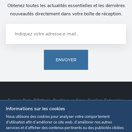
Obtenez toutes les actualités essentielles et les dernières
nouveautés directement dans votre boîte de réception.
ENVOYER
Europa-Park
Billetterie
Boutique en ligne
Carrière
Entreprise
Informations sur les cookies
Déclaration de confidentialité
Paramètres des cookies
Nous utilisons des cookies pour analyser votre comportement
d'utilisation afin d’améliorer ce site web, d’améliorer nos autres
services et d’afficher des contenus pertinents ou des publicités ciblées
Mentions légales