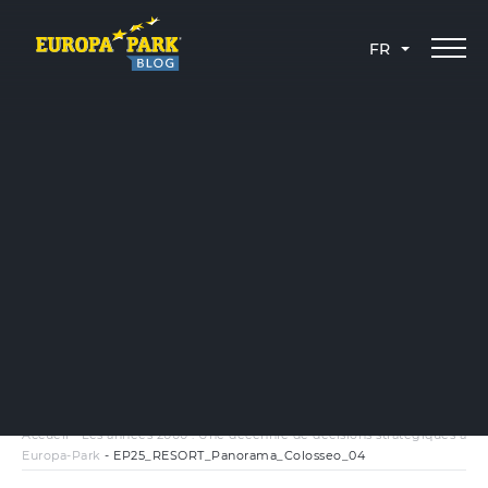
FR
Accueil
-
Les années 2000 : Une décennie de décisions stratégiques à
Europa-Park
-
EP25_RESORT_Panorama_Colosseo_04