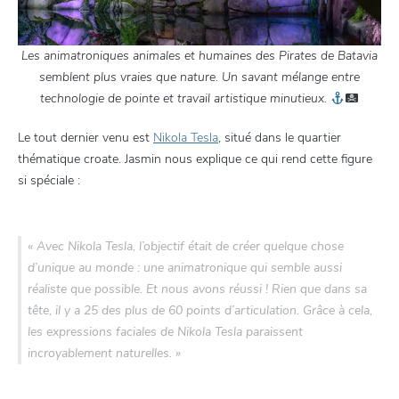
Les animatroniques animales et humaines des Pirates de Batavia
semblent plus vraies que nature. Un savant mélange entre
technologie de pointe et travail artistique minutieux.
Le tout dernier venu est
Nikola Tesla
, situé dans le quartier
thématique croate. Jasmin nous explique ce qui rend cette figure
si spéciale :
« Avec Nikola Tesla, l’objectif était de créer quelque chose
d’unique au monde : une animatronique qui semble aussi
réaliste que possible. Et nous avons réussi ! Rien que dans sa
tête, il y a 25 des plus de 60 points d’articulation. Grâce à cela,
les expressions faciales de Nikola Tesla paraissent
incroyablement naturelles. »