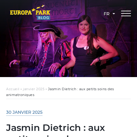
FR
Accueil
-
janvier 2025
-
Jasmin Dietrich : aux petits soins des
animatroniques
30 JANVIER 2025
Jasmin Dietrich : aux