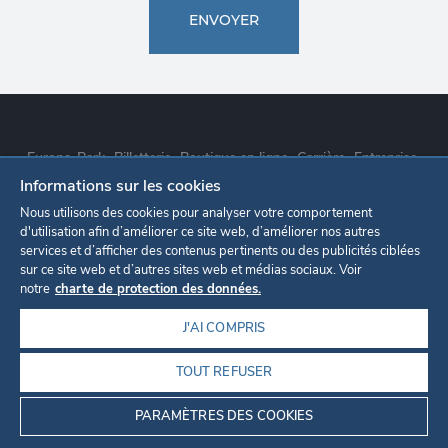
ENVOYER
Europa-Park
Billetterie
Boutique en ligne
Carrière
Entreprise
Informations sur les cookies
Déclaration de confidentialité
Paramètres des cookies
Nous utilisons des cookies pour analyser votre comportement
d'utilisation afin d’améliorer ce site web, d’améliorer nos autres
services et d’afficher des contenus pertinents ou des publicités ciblées
Mentions légales
sur ce site web et d’autres sites web et médias sociaux. Voir
notre
charte de protection des données.
J'AI COMPRIS
TOUT REFUSER
©2026
EUROPA-PARK GMBH & CO MACK KG
PARAMÈTRES DES COOKIES
INFO@EUROPAPARK.DE
0049 7822 77-6688