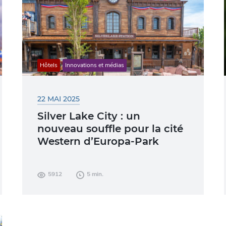
Hôtels
Innovations et médias
22 MAI 2025
Silver Lake City : un
nouveau souffle pour la cité
Western d’Europa-Park
Sous le soleil de Rust, un souffle venu du
5912
5 min.
Far West traverse Europa-Park. Le Camp
Resort entame sa métamorphose pour...