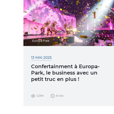
Europa-Park
13 MAI 2025
Confertainment à Europa-
Park, le business avec un
petit truc en plus !
Un événement d'entreprise accompagné
1284
6 min.
d'un tour de grand huit ? Une conférence
qui se transforme en spectacle ? À
Europa-Park, le business devient une