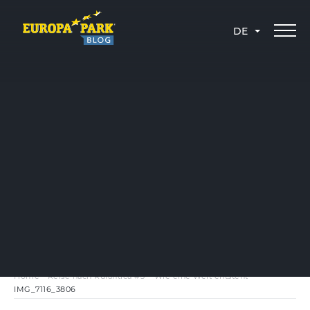
DE
Home
-
Reise nach Rulantica #3 – Wie eine Welt entsteht
-
IMG_7116_3806