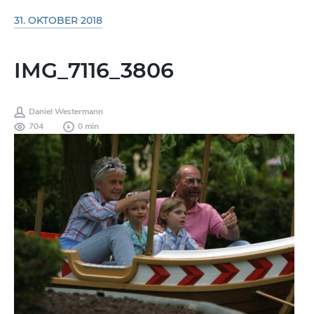
31. OKTOBER 2018
IMG_7116_3806
Daniel Westermann
704
0 min