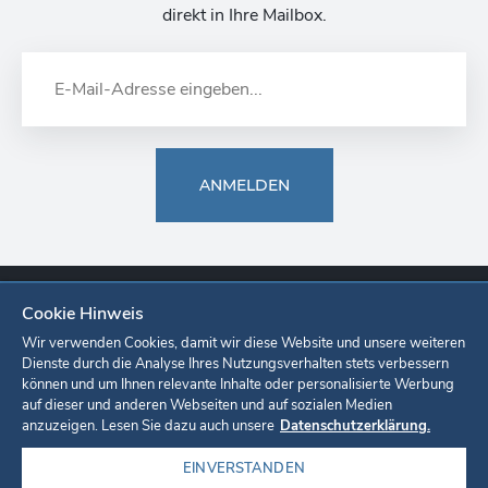
direkt in Ihre Mailbox.
ANMELDEN
Cookie Hinweis
Europa-Park
Ticketshop
Onlineshop
Karriere
Unternehmen
Wir verwenden Cookies, damit wir diese Website und unsere weiteren
Dienste durch die Analyse Ihres Nutzungsverhalten stets verbessern
können und um Ihnen relevante Inhalte oder personalisierte Werbung
Datenschutzerklärung
Cookie-Einstellungen
Impressum
auf dieser und anderen Webseiten und auf sozialen Medien
anzuzeigen. Lesen Sie dazu auch unsere
Datenschutzerklärung.
EINVERSTANDEN