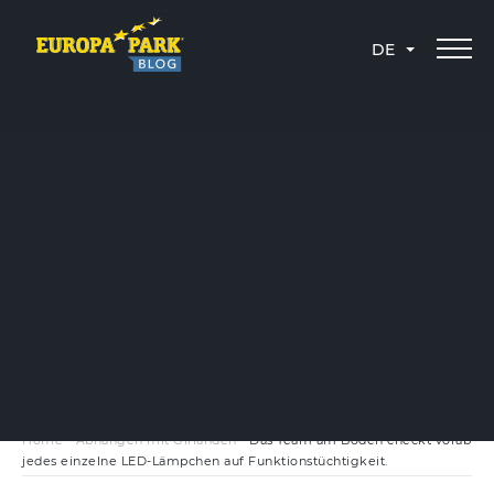
DE
Home
-
Abhängen mit Girlanden
-
Das Team am Boden checkt vorab
jedes einzelne LED-Lämpchen auf Funktionstüchtigkeit.