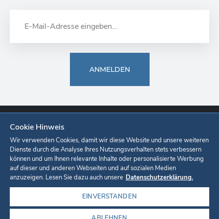
ANMELDEN
Cookie Hinweis
Europa-Park
Ticketshop
Onlineshop
Karriere
Unternehmen
Wir verwenden Cookies, damit wir diese Website und unsere weiteren
Dienste durch die Analyse Ihres Nutzungsverhalten stets verbessern
können und um Ihnen relevante Inhalte oder personalisierte Werbung
Datenschutzerklärung
Cookie-Einstellungen
Impressum
auf dieser und anderen Webseiten und auf sozialen Medien
anzuzeigen. Lesen Sie dazu auch unsere
Datenschutzerklärung.
EINVERSTANDEN
ABLEHNEN