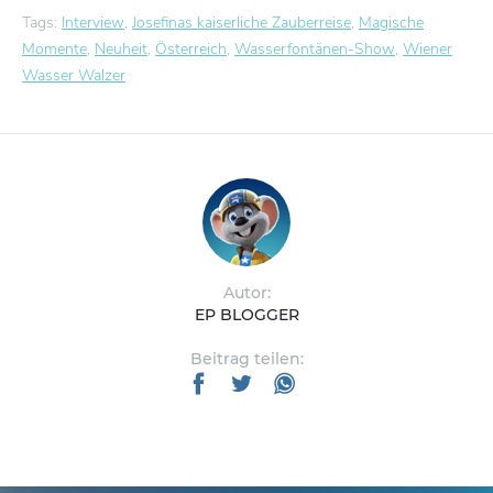
Tags:
Interview
,
Josefinas kaiserliche Zauberreise
,
Magische
Momente
,
Neuheit
,
Österreich
,
Wasserfontänen-Show
,
Wiener
Wasser Walzer
Autor:
EP BLOGGER
Beitrag teilen: