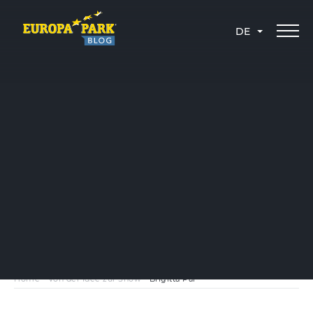
DE
Home
-
Von der Idee zur Show
-
Brigitta Pal