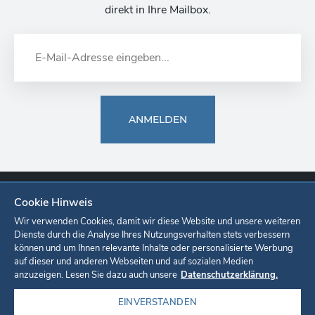
direkt in Ihre Mailbox.
ANMELDEN
Cookie Hinweis
Europa-Park
Ticketshop
Onlineshop
Karriere
Unternehmen
Wir verwenden Cookies, damit wir diese Website und unsere weiteren
Dienste durch die Analyse Ihres Nutzungsverhalten stets verbessern
können und um Ihnen relevante Inhalte oder personalisierte Werbung
Datenschutzerklärung
Cookie-Einstellungen
Impressum
auf dieser und anderen Webseiten und auf sozialen Medien
anzuzeigen. Lesen Sie dazu auch unsere
Datenschutzerklärung.
EINVERSTANDEN