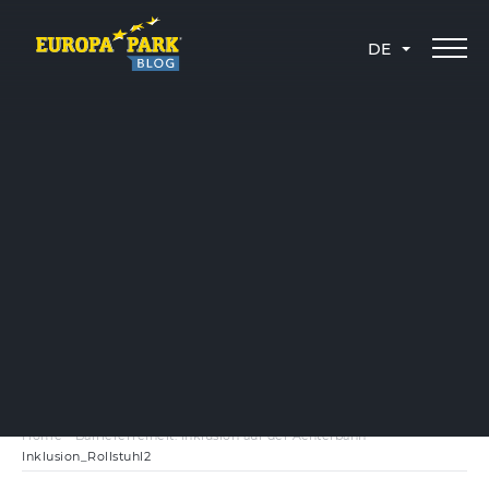
DE
Home
-
Barrierefreiheit: Inklusion auf der Achterbahn
-
Inklusion_Rollstuhl2