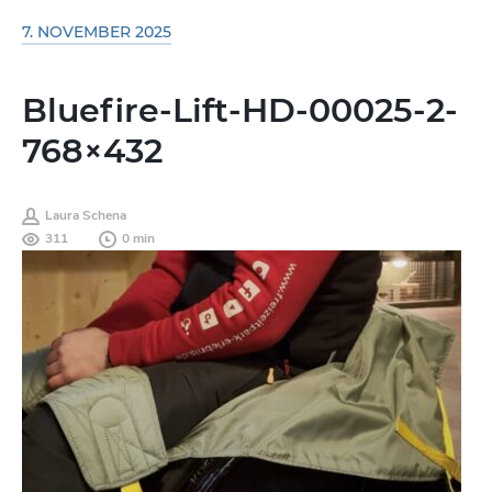
7. NOVEMBER 2025
Bluefire-Lift-HD-00025-2-
768×432
Laura Schena
311
0 min