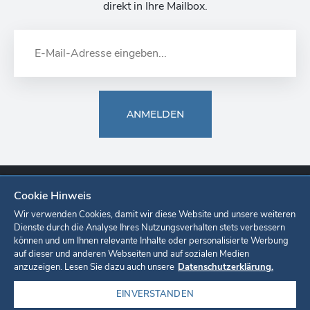
direkt in Ihre Mailbox.
ANMELDEN
Cookie Hinweis
Europa-Park
Ticketshop
Onlineshop
Karriere
Unternehmen
Wir verwenden Cookies, damit wir diese Website und unsere weiteren
Dienste durch die Analyse Ihres Nutzungsverhalten stets verbessern
können und um Ihnen relevante Inhalte oder personalisierte Werbung
Datenschutzerklärung
Cookie-Einstellungen
Impressum
auf dieser und anderen Webseiten und auf sozialen Medien
anzuzeigen. Lesen Sie dazu auch unsere
Datenschutzerklärung.
EINVERSTANDEN