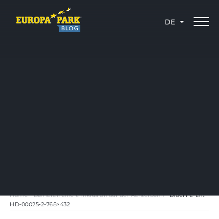
DE
Home
-
Barrierefreiheit: Inklusion auf der Achterbahn
-
Bluefire-Lift-
HD-00025-2-768×432