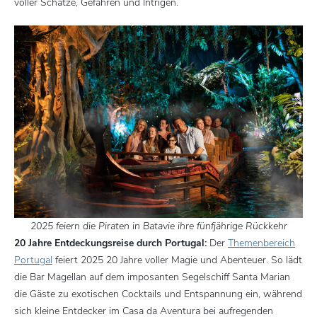
voller Schätze, Gefahren und Intrigen.
2025 feiern die Piraten in Batavie ihre fünfjährige Rückkehr
20 Jahre Entdeckungsreise durch Portugal:
Der
Themenbereich
Portugal
feiert 2025 20 Jahre voller Magie und Abenteuer. So lädt
die Bar Magellan auf dem imposanten Segelschiff Santa Marian
die Gäste zu exotischen Cocktails und Entspannung ein, während
sich kleine Entdecker im Casa da Aventura bei aufregenden