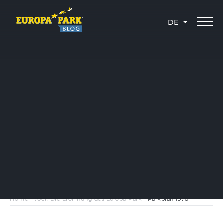
DE
Home
-
70er: Die Eröffnung des Europa-Park
-
Parkplan 1978