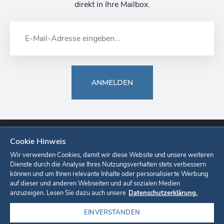
direkt in Ihre Mailbox.
ANMELDEN
Cookie Hinweis
Europa-Park
Ticketshop
Onlineshop
Karriere
Unternehmen
Wir verwenden Cookies, damit wir diese Website und unsere weiteren
Dienste durch die Analyse Ihres Nutzungsverhalten stets verbessern
können und um Ihnen relevante Inhalte oder personalisierte Werbung
Datenschutzerklärung
Cookie-Einstellungen
Impressum
auf dieser und anderen Webseiten und auf sozialen Medien
anzuzeigen. Lesen Sie dazu auch unsere
Datenschutzerklärung.
EINVERSTANDEN