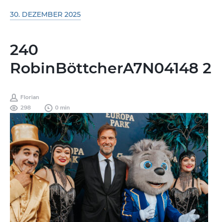
30. DEZEMBER 2025
240
RobinBöttcherA7N04148 2
Florian
298
0 min