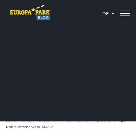
DE
Home
-
50 Jahre Treffpunkt internationaler Persönlichkeiten
-
240 –
RobinBöttcherA7N04148-2