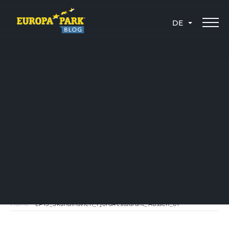
DE
Home
-
EP19_Skandinavien_FjordRestaurant_Aussen_01