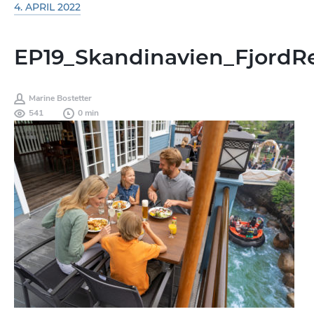
4. APRIL 2022
EP19_Skandinavien_FjordR
Marine Bostetter
541
0 min