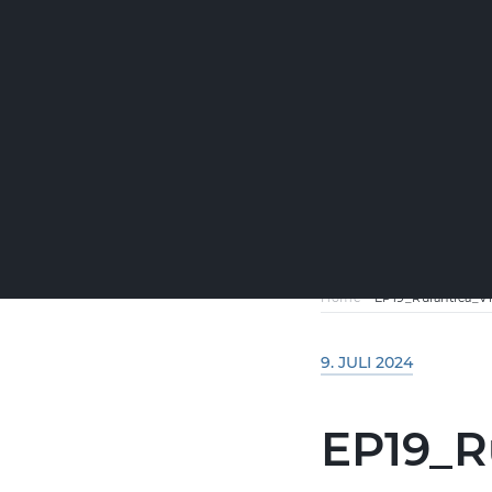
Home
-
EP19_Rulantica_V
9. JULI 2024
EP19_R