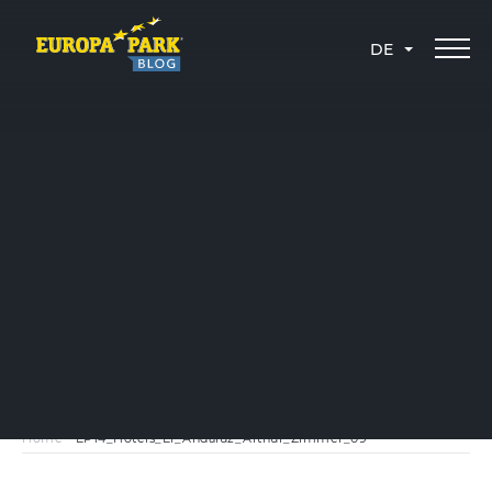
DE
Home
-
EP14_Hotels_El_Andaluz_Arthur_Zimmer_09