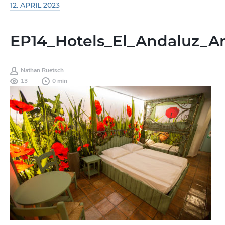
12. APRIL 2023
EP14_Hotels_El_Andaluz_A
Nathan Ruetsch
13
0 min