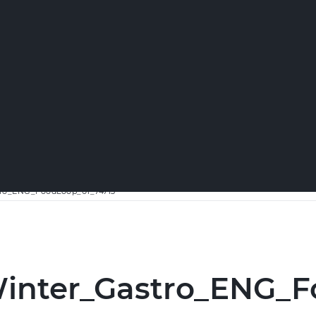
tro_ENG_FoodLoop_01_74713
inter_Gastro_ENG_F