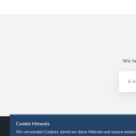
Wir li
Cookie Hinweis
Wir verwenden Cookies, damit wir diese Website und unsere weiter
Europa-Park
Ticketshop
Onlineshop
Karrie