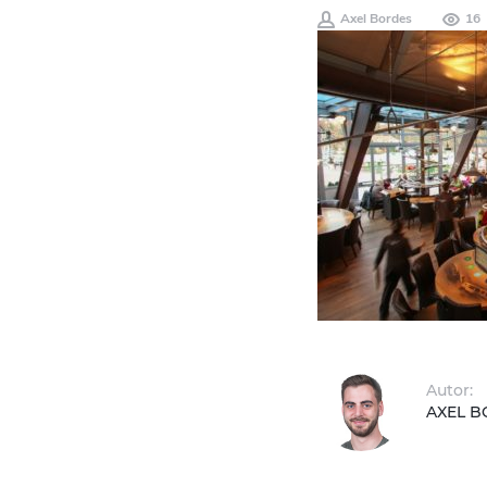
Axel Bordes
16
Autor:
AXEL 