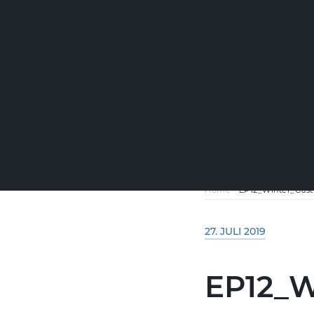
Home
-
EP12_Winter_Gas
27. JULI 2019
EP12_W