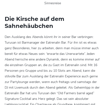
Sinnesreise
Die Kirsche auf dem
Sahnehäubchen
Den Ausklang des Abends könnt ihr in seiner Bar verbringen:
Turusan ist Barmanager der Eatrenalin Bar. Für ihn ist es etwas
ganz Besonderes, hier zu arbeiten, denn man müsse immer auch
bereit für etwas Neues sein: “erwarte das Unerwartete”. Jeden
Abend herrsche eine andere Dynamik, denn es komme immer auf
die einzelnen Gruppen an, die zu Gast im Eatrenalin sind. Mit 16
Personen pro Gruppe und bis zu 10 Slots am Abend, kann die
stilvolle Bar zum Ausklang der Eatrenalin Experience auch gerne
zur Partylounge werden, wenn euch freitags und samstags der
DJ mit Livemusik durch den Abend geleitet. Als Geheimtipp in der
Eatrenalin Bar hat uns Turusan den “Old Farmers barrel aged”
Signature Cocktail ans Herz gelegt. Das sei sein absoluter
Lieblingscocktail. Ein Chartreuse als Grundlage, kombiniert mit