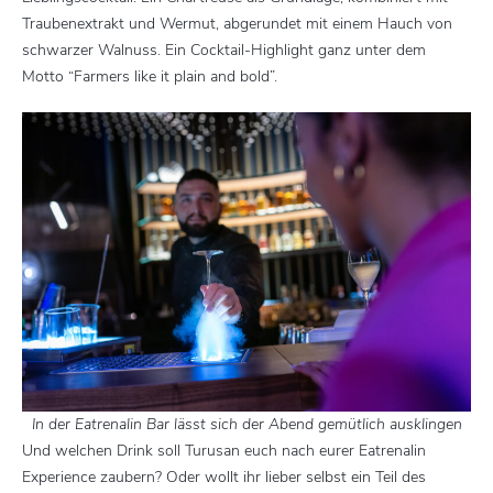
Traubenextrakt und Wermut, abgerundet mit einem Hauch von
schwarzer Walnuss. Ein Cocktail-Highlight ganz unter dem
Motto “Farmers like it plain and bold”.
In der Eatrenalin Bar lässt sich der Abend gemütlich ausklingen
Und welchen Drink soll Turusan euch nach eurer Eatrenalin
Experience zaubern? Oder wollt ihr lieber selbst ein Teil des