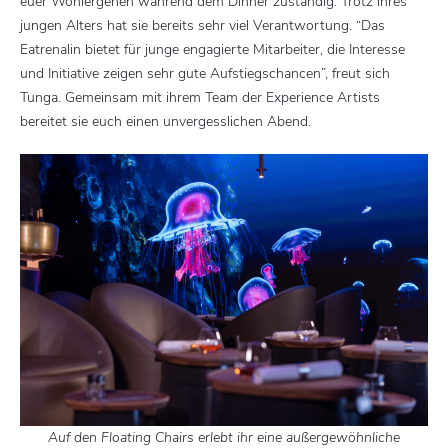
euer Wohlergehen während dem Dinner zuständig. Trotz ihres
jungen Alters hat sie bereits sehr viel Verantwortung. “Das
Eatrenalin bietet für junge engagierte Mitarbeiter, die Interesse
und Initiative zeigen sehr gute Aufstiegschancen”, freut sich
Tunga. Gemeinsam mit ihrem Team der Experience Artists
bereitet sie euch einen unvergesslichen Abend.
Auf den Floating Chairs erlebt ihr eine außergewöhnliche