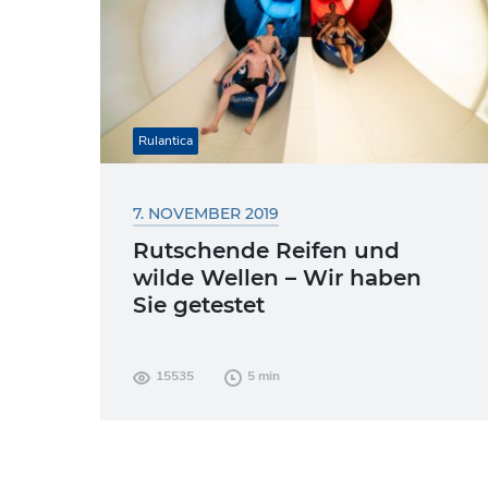
Rulantica
7. NOVEMBER 2019
Rutschende Reifen und
wilde Wellen – Wir haben
Sie getestet
Nicht mehr lange und die ersten
15535
5 min
Badegäste können die atemberaubende
Indoor-Wasserwelt Rulantica ausgiebig
erkunden. Damit alles bestens funktioniert
und vorbereitet...