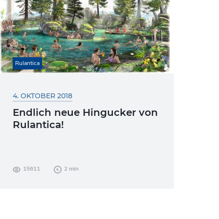
Rulantica
4. OKTOBER 2018
Endlich neue Hingucker von
Rulantica!
Mit diesem Blog-Eintrag werden endlich
15611
2 min
neue Geheimnisse gelüftet. Gleich vier
super detaillierte und spannende
Illustrationen zeigen Euch Ausschnitte,
von vier...