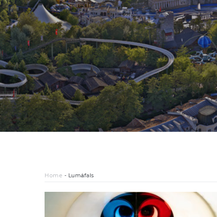
Home
-
Lumȧfals