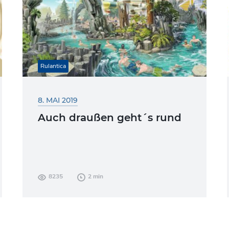
Rulantica
8. MAI 2019
Auch draußen geht´s rund
Es wird immer konkreter! Die Vorfreude
8235
2 min
steigt täglich und im gleichen Atemzug
machen die Bauentwicklungen bei dem
Wasser-Erlebnis-Resort Rulantica
rasante...