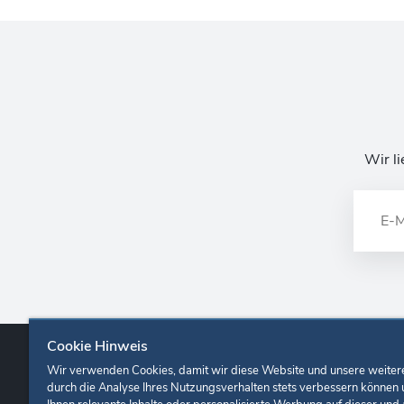
Wir li
Cookie Hinweis
Wir verwenden Cookies, damit wir diese Website und unsere weiter
Europa-Park
Ticketshop
Onlineshop
Karrie
durch die Analyse Ihres Nutzungsverhalten stets verbessern können