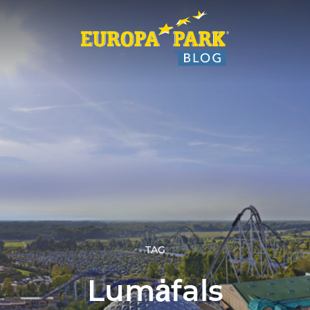
TAG
Lumȧfals